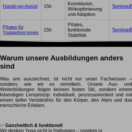
Korrekturen,
Hands-on-Assist
15h
Termine/
Wirkoptimierung
und Adaption
Pilates,
Pilates für
15h
funktionale
Termine/
Yogalehrer:innen
Stabilität
Warum unsere Ausbildungen anders
sind
Was uns auszeichnet, ist nicht nur unser Fachwissen –
sondern, wie wir es vermitteln. Unsere Aus- und
Weiterbildungen folgen keinem festen Stil, sondern einem
lebendigen Lernprinzip: individuell, prozessorientiert und mit
einem tiefen Verständnis für den Körper, den Atem und das
menschliche Erleben.
✅
Ganzheitlich & funktionell
Wir denken Yoga nicht in Haltungen – sondern in