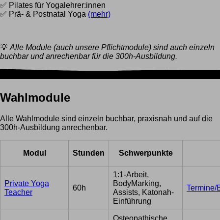
✅ Pilates für Yogalehrer:innen
✅ Prä- & Postnatal Yoga
(mehr)
💡
Alle Module (auch unsere Pflichtmodule) sind auch einzeln
buchbar und anrechenbar für die 300h-Ausbildung.
Wahlmodule
Alle Wahlmodule sind einzeln buchbar, praxisnah und auf die
300h-Ausbildung anrechenbar.
Modul
Stunden
Schwerpunkte
1:1-Arbeit,
Private Yoga
BodyMarking,
60h
Termine/
Teacher
Assists, Katonah-
Einführung
Osteopathische